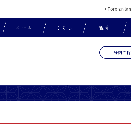
Foreign la
ホーム
くらし
観光
分類で