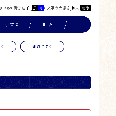
nguage
背景色
文字の大きさ
白
黒
青
拡大
標準
事業者
町政
探す
組織で探す