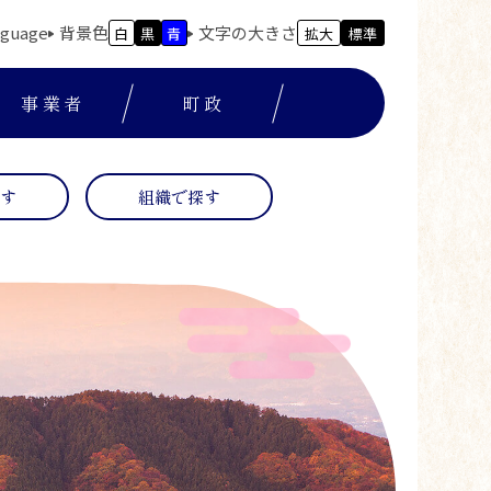
nguage
背景色
文字の大きさ
白
黒
青
拡大
標準
事業者
町政
探す
組織で探す