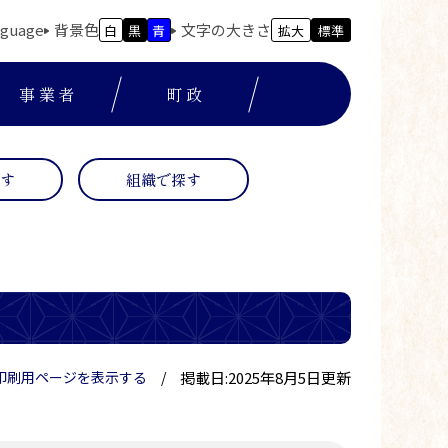
nguage
背景色
文字の大きさ
白
黒
青
拡大
標準
事業者
町政
探す
組織で探す
掲載日:2025年8月5日更新
印刷用ページを表示する