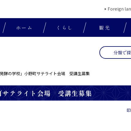
Foreign la
ホーム
くらし
観光
分類で
発酵の学校」小野町サテライト会場 受講生募集
町サテライト会場 受講生募集
印