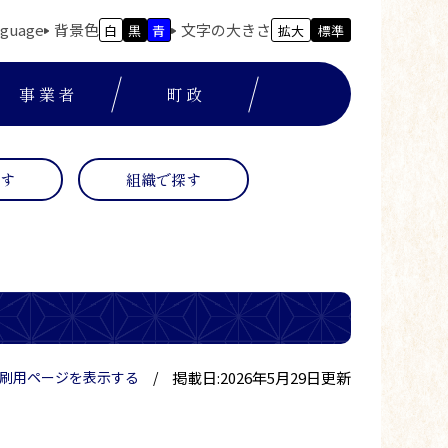
nguage
背景色
文字の大きさ
白
黒
青
拡大
標準
事業者
町政
探す
組織で探す
掲載日:2026年5月29日更新
刷用ページを表示する