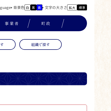
nguage
背景色
文字の大きさ
白
黒
青
拡大
標準
事業者
町政
探す
組織で探す