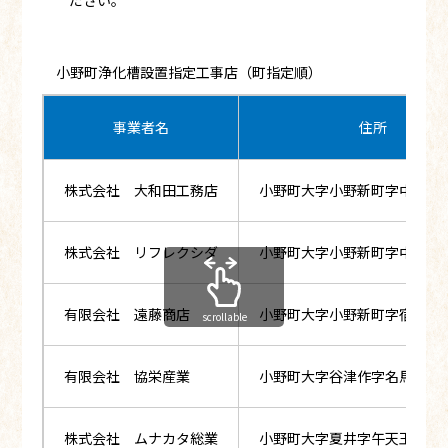
ださい。
小野町浄化槽設置指定工事店（町指定順）
事業者名
住所
株式会社 大和田工務店
小野町大字小野新町字中通13
株式会社 リフレクシダ
小野町大字小野新町字中通1
有限会社 遠藤商店
小野町大字小野新町字宿後16
scrollable
有限会社 協栄産業
小野町大字谷津作字名馬56番
株式会社 ムナカタ総業
小野町大字夏井字午天王1番地