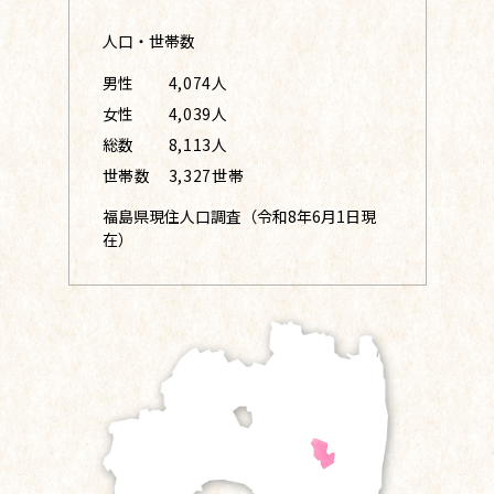
人口・世帯数
男性
4,074人
女性
4,039人
総数
8,113人
世帯数
3,327世帯
福島県現住人口調査（令和8年6月1日現
在）