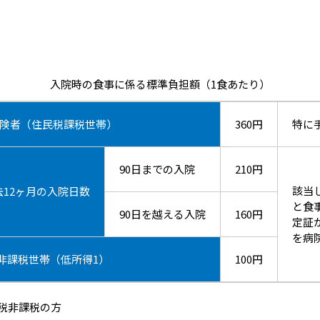
。
入院時の食事に係る標準負担額（1食あたり）
険者（住民税課税世帯）
360円
特に
90日までの入院
210円
該当
去12ヶ月の入院日数
と食
90日を越える入院
160円
定証
を病
非課税世帯（低所得1）
100円
民税非課税の方