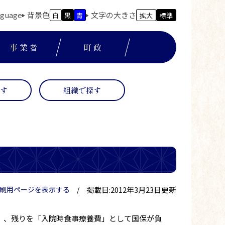
nguage
背景色
文字の大きさ
白
黒
青
拡大
標準
事業者
町政
探す
組織で探す
掲載日:2012年3月23日更新
刷用ページを表示する
額）、残りを「入院時食事療養費」として国保が負