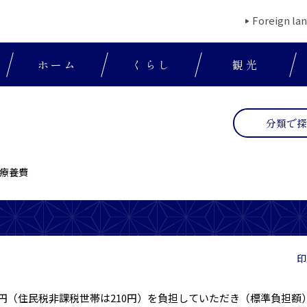
Foreign la
ホーム
くらし
観光
分類で
療養費
印
0円（住民税非課税世帯は210円）を負担していただき（標準負担