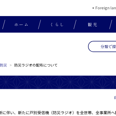
Foreign la
ホーム
くらし
観光
分類で
防災
防災ラジオの配布について
新に伴い、新たに戸別受信機（防災ラジオ）を全世帯、全事業所へ