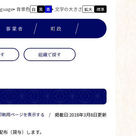
nguage
背景色
文字の大きさ
白
黒
青
拡大
標準
事業者
町政
探す
組織で探す
掲載日:2018年3月8日更新
印刷用ページを表示する
配布（貸与）します。