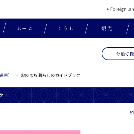
Foreign la
ホーム
くらし
観光
分類で
進室）
おのまち 暮らしのガイドブック
ク
印