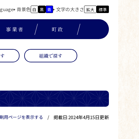
nguage
背景色
文字の大きさ
白
黒
青
拡大
標準
事業者
町政
探す
組織で探す
掲載日:2024年4月15日更新
刷用ページを表示する