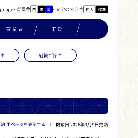
nguage
背景色
文字の大きさ
白
黒
青
拡大
標準
事業者
町政
探す
組織で探す
掲載日:2026年3月9日更新
印刷用ページを表示する