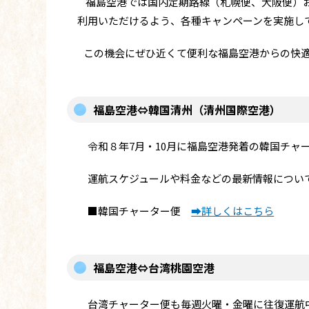
福島空港では国内定期路線（札幌便、大阪便）お
利用いただけるよう、各種キャンペーンを実施し
この機会にぜひ近くて便利な福島空港からの快適
福島空港⇔韓国清州（清州国際空港）
令和８年7月・10月に福島空港発着の韓国チャ
運航スケジュールや料金などの最新情報について
■韓国チャーター便
➡
詳しくはこちら
福島空港⇔台湾桃園空港
台湾チャーター便も毎週火曜・金曜に往復運航中