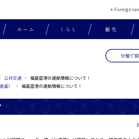
Foreign la
ホーム
くらし
観光
分類で
公共交通
福島空港の運航情報について！
進室）
福島空港の運航情報について！
！