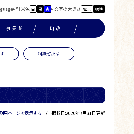
nguage
背景色
文字の大きさ
白
黒
青
拡大
標準
事業者
町政
探す
組織で探す
掲載日:2026年7月31日更新
刷用ページを表示する