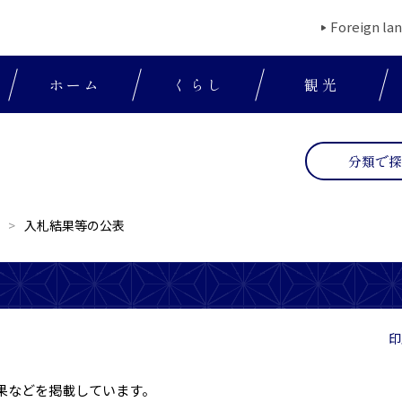
Foreign la
ホーム
くらし
観光
分類で
入札結果等の公表
印
結果などを掲載しています。