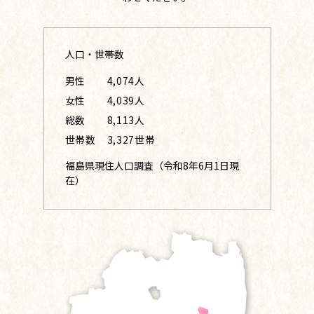
人口・世帯数
男性
4,074人
女性
4,039人
総数
8,113人
世帯数
3,327世帯
福島県現住人口調査（令和8年6月1日現
在）