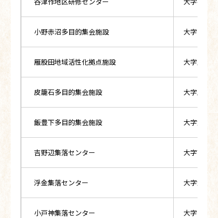
谷津作地区研修センター
大字谷津作
小野赤沼多目的集会施設
大字小野赤
雁股田地域活性化拠点施設
大字雁股田
皮籠石多目的集会施設
大字皮籠石
飯豊下多目的集会施設
大字飯豊字
吉野辺集落センター
大字吉野辺
浮金集落センター
大字浮金字
小戸神集落センター
大字小戸神字