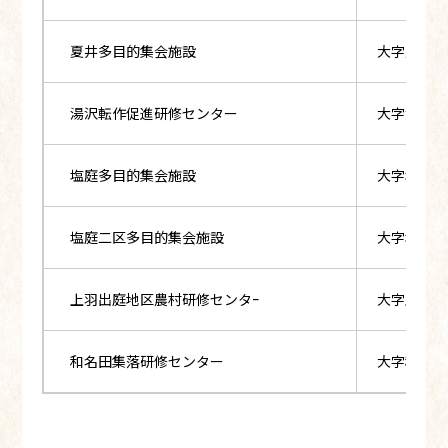
夏井多目的集会施設
大字夏井字
湯沢転作促進研修センター
大字湯沢字
塩庭多目的集会施設
大字塩庭字
塩庭二区多目的集会施設
大字塩庭字
上羽出庭地区農村研修センタｰ
大字上羽出
和名田集落研修センター
大字和名田字