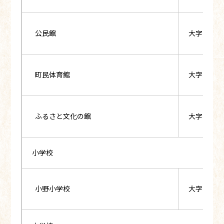
公民館
大字小野新
町民体育館
大字小野新
ふるさと文化の館
大字小野新
小学校
小野小学校
大字小野新