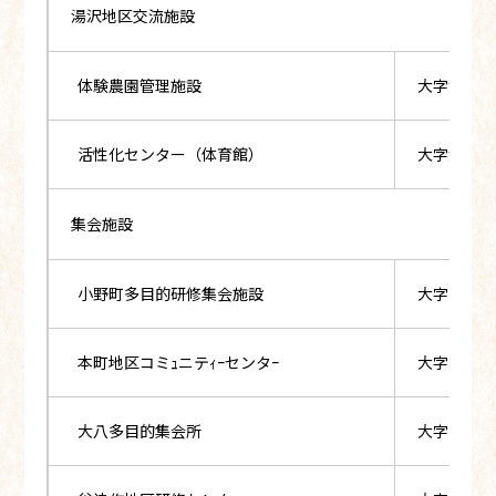
湯沢地区交流施設
体験農園管理施設
大字湯沢字
活性化センター（体育館）
大字湯沢字
集会施設
小野町多目的研修集会施設
大字小野新
本町地区コミｭニテｨｰセンタｰ
大字小野新
大八多目的集会所
大字小野新