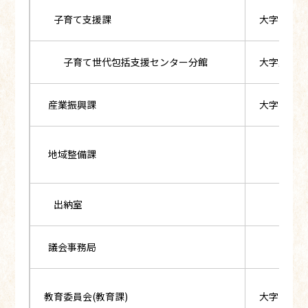
子育て支援課
大字小野新
子育て世代包括支援センター分館
大字夏井字町
産業振興課
大字小野新
地域整備課
出納室
議会事務局
教育委員会(教育課)
大字小野新