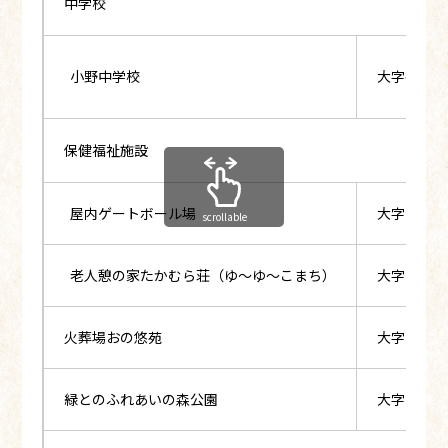
中学校
小野中学校
大字谷津作
保健福祉施設
屋内ゲートボール場
大字小野新
scrollable
老人憩の家たかむら荘（ゆ～ゆ～こまち）
大字小野新
火葬場おの悠苑
大字小野新
緑とのふれあいの森公園
大字小戸神字