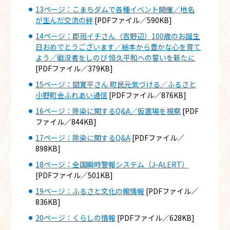
13ページ：こまちダムで各種イベント開催／地名
が生んだ交流の絆
[PDFファイル／590KB]
14ページ：郡司イチさん（吉野辺）100歳のお誕生
日おめでとうございます／絵本から豊かな心を育て
よう／戦没者をしのび 恒久平和への誓いを新たに
[PDFファイル／379KB]
15ページ：間寛平さん 町民元気づける／ふるさと
小野町会ふれあい通信
[PDFファイル／876KB]
16ページ：除染に関するQ&A／仮置場を視察
[PDF
ファイル／844KB]
17ページ：除染に関するQ&A
[PDFファイル／
898KB]
18ページ：全国瞬時警報システム（J-ALERT）
[PDFファイル／501KB]
19ページ：ふるさと文化の館情報
[PDFファイル／
836KB]
20ページ：くらしの情報
[PDFファイル／628KB]