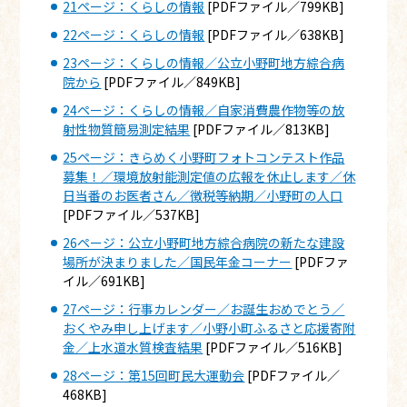
21ページ：くらしの情報
[PDFファイル／799KB]
22ページ：くらしの情報
[PDFファイル／638KB]
23ページ：くらしの情報／公立小野町地方綜合病
院から
[PDFファイル／849KB]
24ページ：くらしの情報／自家消費農作物等の放
射性物質簡易測定結果
[PDFファイル／813KB]
25ページ：きらめく小野町フォトコンテスト作品
募集！／環境放射能測定値の広報を休止します／休
日当番のお医者さん／徴税等納期／小野町の人口
[PDFファイル／537KB]
26ページ：公立小野町地方綜合病院の新たな建設
場所が決まりました／国民年金コーナー
[PDFファ
イル／691KB]
27ページ：行事カレンダー／お誕生おめでとう／
おくやみ申し上げます／小野小町ふるさと応援寄附
金／上水道水質検査結果
[PDFファイル／516KB]
28ページ：第15回町民大運動会
[PDFファイル／
468KB]