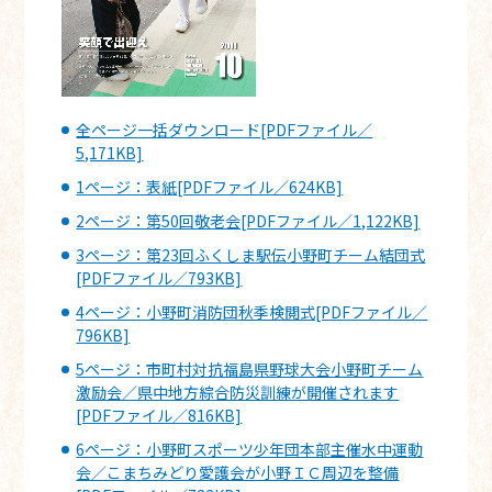
全ページ一括ダウンロード[PDFファイル／
5,171KB]
1ページ：表紙[PDFファイル／624KB]
2ページ：第50回敬老会[PDFファイル／1,122KB]
3ページ：第23回ふくしま駅伝小野町チーム結団式
[PDFファイル／793KB]
4ページ：小野町消防団秋季検閲式[PDFファイル／
796KB]
5ページ：市町村対抗福島県野球大会小野町チーム
激励会／県中地方綜合防災訓練が開催されます
[PDFファイル／816KB]
6ページ：小野町スポーツ少年団本部主催水中運動
会／こまちみどり愛護会が小野ＩＣ周辺を整備