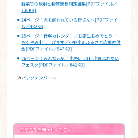
野菜等の放射性物質簡易測定結果[PDFファイル／
730KB]
24ページ：犬を飼われている皆さんへ[PDFファイ
ル／482KB]
25ページ：行事カレンダー／お誕生おめでとう／
おくやみ申し上げます／小野小町ふるさと応援寄付
金[PDFファイル／947KB]
26ページ：みんな元気！小野町 2011小町ふれあい
フェスタ[PDFファイル／641KB]
≫
バックナンバーへ
ご意見をお聞かせください