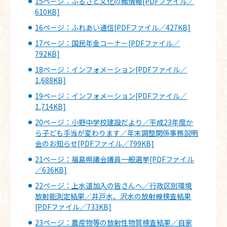
15ページ：ふるさと文化の館情報[PDFファイル／
610KB]
16ページ：ふれあい通信[PDFファイル／427KB]
17ページ：国民年金コーナー[PDFファイル／
792KB]
18ページ：インフォメーション[PDFファイル／
1,688KB]
19ページ：インフォメーション[PDFファイル／
1,714KB]
20ページ：小野中学校建設だより／平成23年度か
ら子ども手当が変わります／年末調整関係事務説明
会のお知らせ[PDFファイル／799KB]
21ページ：福島県議会議員一般選挙[PDFファイル
／636KB]
22ページ：上水道加入の皆さんへ／行政区別環境
放射能測定結果／井戸水、沢水の放射線検査結果
[PDFファイル／733KB]
23ページ：農産物等の放射性物質検査結果／自家