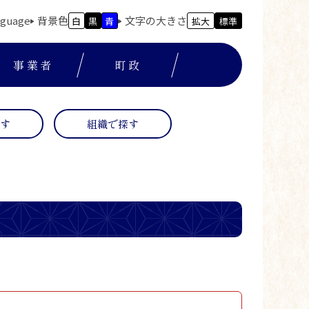
nguage
背景色
文字の大きさ
白
黒
青
拡大
標準
事業者
町政
探す
組織で探す